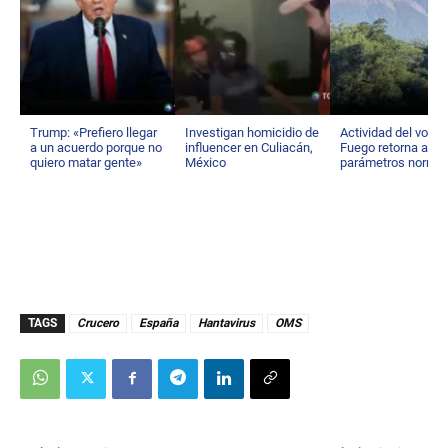
Trump: «Prefiero llegar
Investigan homicidio de
Actividad del volcá
a un acuerdo porque no
influencer en Culiacán,
Fuego retorna a su
quiero matar gente»
México
parámetros norma
TAGS
Crucero
España
Hantavirus
OMS