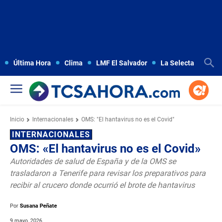
Última Hora
Clima
LMF El Salvador
La Selecta
Copa
Inicio
Internacionales
OMS: "El hantavirus no es el Covid"
INTERNACIONALES
OMS: «El hantavirus no es el Covid»
Autoridades de salud de España y de la OMS se
trasladaron a Tenerife para revisar los preparativos para
recibir al crucero donde ocurrió el brote de hantavirus
Por
Susana Peñate
9 mayo, 2026