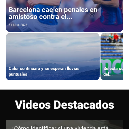
Barcelona cae en penales en
amistoso contra el...
31 julio, 2026
Calor continuará y se esperan lluvias
Selecta sub-
puntuales
del...
Videos Destacados
¿Cómo identificar si una vivienda está hipotecada?