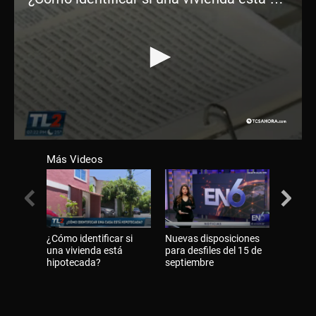
0
seconds
Más Videos
of
3
minutes,
12
seconds
¿Cómo identificar si
Nuevas disposiciones
Salvad
una vivienda está
para desfiles del 15 de
abando
hipotecada?
septiembre
para tr
campo