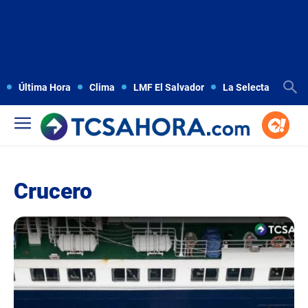
Última Hora
Clima
LMF El Salvador
La Selecta
Copa
Crucero