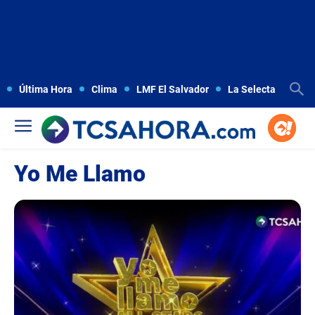
Última Hora
Clima
LMF El Salvador
La Selecta
Copa
Yo Me Llamo