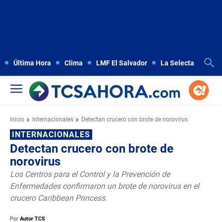
Última Hora
Clima
LMF El Salvador
La Selecta
Copa
Inicio
Internacionales
Detectan crucero con brote de norovirus
INTERNACIONALES
Detectan crucero con brote de
norovirus
Los Centros para el Control y la Prevención de
Enfermedades confirmaron un brote de norovirus en el
crucero Caribbean Princess.
Por
Autor TCS