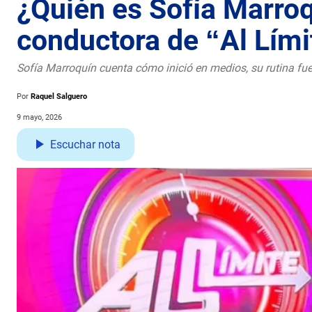
¿Quién es Sofía Marroq
conductora de “Al Lími
Sofía Marroquín cuenta cómo inició en medios, su rutina fuer
Por
Raquel Salguero
9 mayo, 2026
Escuchar nota