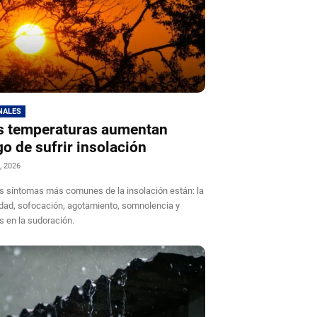
NALES
s temperaturas aumentan
go de sufrir insolación
, 2026
os síntomas más comunes de la insolación están: la
ilidad, sofocación, agotamiento, somnolencia y
 en la sudoración.