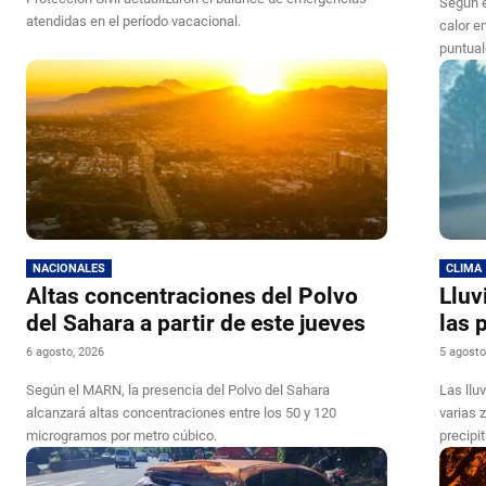
Según e
atendidas en el período vacacional.
calor en
puntua
NACIONALES
CLIMA
Altas concentraciones del Polvo
Lluv
del Sahara a partir de este jueves
las 
6 agosto, 2026
5 agosto
Según el MARN, la presencia del Polvo del Sahara
Las llu
alcanzará altas concentraciones entre los 50 y 120
varias 
microgramos por metro cúbico.
precipit