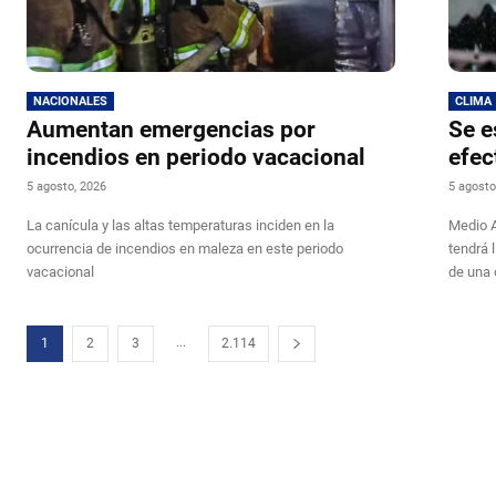
NACIONALES
CLIMA
Aumentan emergencias por
Se e
incendios en periodo vacacional
efec
5 agosto, 2026
5 agosto
La canícula y las altas temperaturas inciden en la
Medio A
ocurrencia de incendios en maleza en este periodo
tendrá 
vacacional
de una 
...
1
2
3
2.114