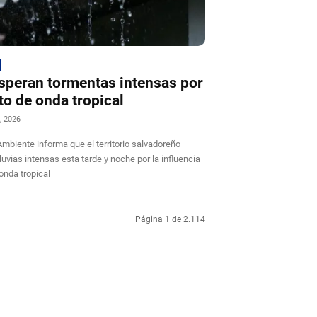
speran tormentas intensas por
to de onda tropical
, 2026
mbiente informa que el territorio salvadoreño
lluvias intensas esta tarde y noche por la influencia
onda tropical
Página 1 de 2.114