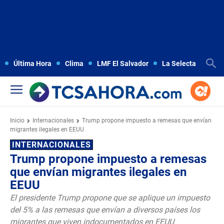
Última Hora
Clima
LMF El Salvador
La Selecta
Copa
Inicio
Internacionales
Trump propone impuesto a remesas que envían
migrantes ilegales en EEUU
INTERNACIONALES
Trump propone impuesto a remesas
que envían migrantes ilegales en
EEUU
El presidente Trump propone que se aplique un impuesto
del 5% a las remesas que envían a diversos países los
migrantes que viven indocumentados en EEUU