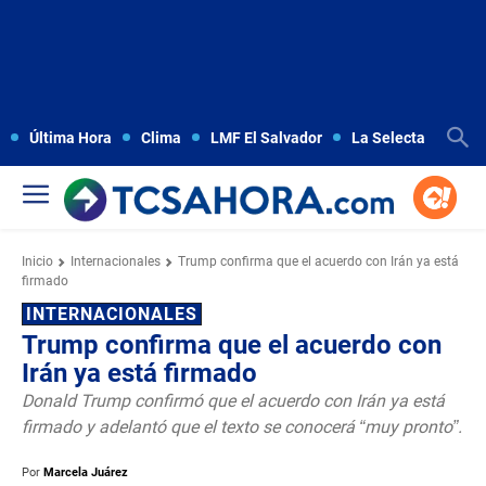
Última Hora
Clima
LMF El Salvador
La Selecta
Copa
Inicio
Internacionales
Trump confirma que el acuerdo con Irán ya está
firmado
INTERNACIONALES
Trump confirma que el acuerdo con
Irán ya está firmado
Donald Trump confirmó que el acuerdo con Irán ya está
firmado y adelantó que el texto se conocerá “muy pronto”.
Por
Marcela Juárez