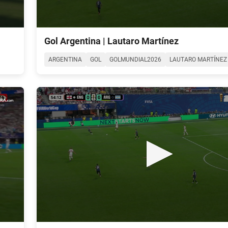
0
seconds
Gol Argentina | Lautaro Martínez
of
0
ARGENTINA
GOL
GOLMUNDIAL2026
LAUTARO MARTÍNEZ
seconds
Volume
90%
0