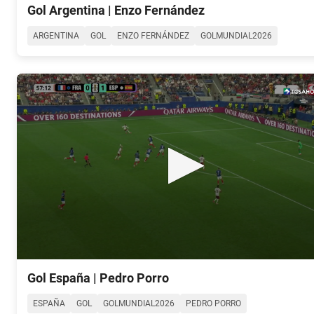
seconds
Gol Argentina | Enzo Fernández
of
0
ARGENTINA
GOL
ENZO FERNÁNDEZ
GOLMUNDIAL2026
seconds
Volume
90%
0
seconds
Gol España | Pedro Porro
of
0
ESPAÑA
GOL
GOLMUNDIAL2026
PEDRO PORRO
seconds
Volume