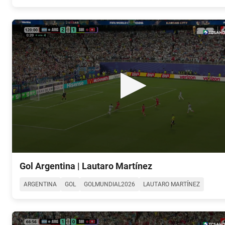
90%
0
seconds
Gol Argentina | Lautaro Martínez
of
0
ARGENTINA
GOL
GOLMUNDIAL2026
LAUTARO MARTÍNEZ
seconds
Volume
90%