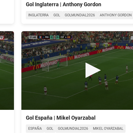
seconds
Gol Inglaterra | Anthony Gordon
of
0
INGLATERRA
GOL
GOLMUNDIAL2026
ANTHONY GORDON
seconds
Volume
90%
0
seconds
Gol España | Mikel Oyarzabal
of
0
ESPAÑA
GOL
GOLMUNDIAL2026
MIKEL OYARZABAL
seconds
Volume