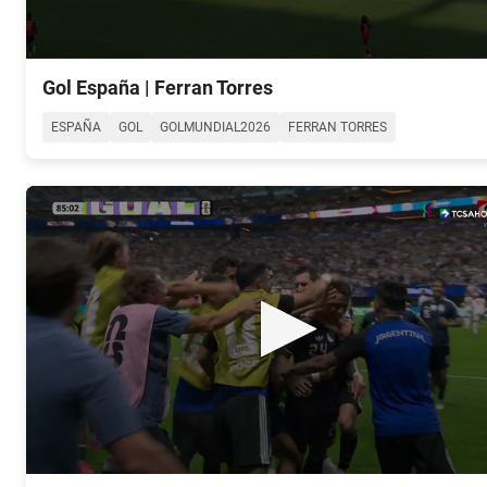
0
seconds
Gol España | Ferran Torres
of
0
ESPAÑA
GOL
GOLMUNDIAL2026
FERRAN TORRES
seconds
Volume
90%
0