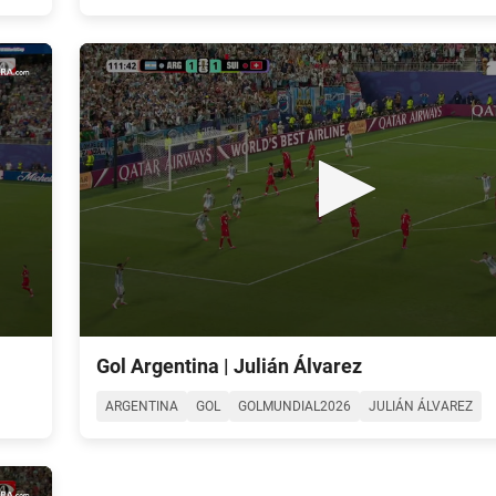
90%
0
seconds
Gol Argentina | Julián Álvarez
of
0
ARGENTINA
GOL
GOLMUNDIAL2026
JULIÁN ÁLVAREZ
seconds
Volume
90%