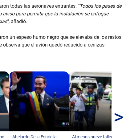
viaron todas las aeronaves entrantes.
“Todos los pases de
aviso para permitir que la instalación se enfoque
ias”,
añadió.
ron un espeso humo negro que se elevaba de los restos
e observa que el avión quedó reducido a cenizas.
>
Tr
eje
ci
rmó
Abelardo De la Espriella
Al menos nueve fallecidos