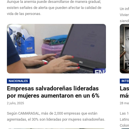
Aunque la anemia puede desarrollarse de manera gradual,
existen señales de alerta que pueden afectar la calidad de
Un in
vida de las personas.
Vivie
siend
NACIONALES
INT
Empresas salvadoreñas lideradas
Las
por mujeres aumentaron en un 6%
más
2 julio, 2025
28 ma
Según CAMARASAL, más de 2,000 empresas que están
Las 1
agremiadas, el 30% son lideradas por mujeres salvadoreñas.
Latin
Colom