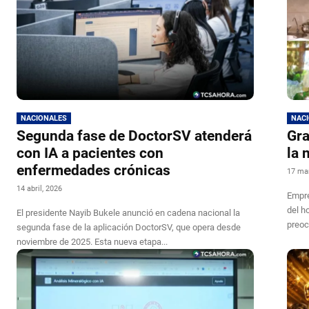
NACIONALES
NAC
Segunda fase de DoctorSV atenderá
Gra
con IA a pacientes con
la 
enfermedades crónicas
17 ma
14 abril, 2026
Empre
del h
El presidente Nayib Bukele anunció en cadena nacional la
preoc
segunda fase de la aplicación DoctorSV, que opera desde
noviembre de 2025. Esta nueva etapa...