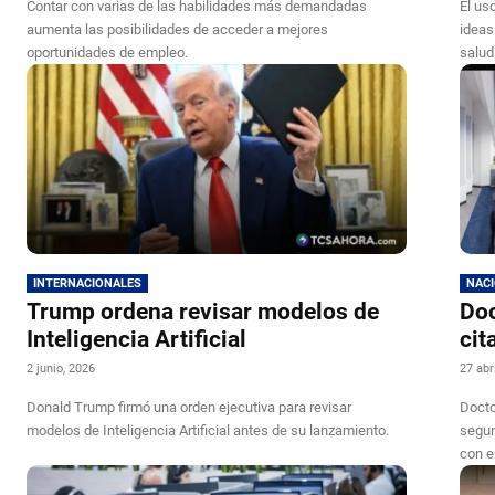
Contar con varias de las habilidades más demandadas
El uso
aumenta las posibilidades de acceder a mejores
ideas
oportunidades de empleo.
salud
INTERNACIONALES
NAC
Trump ordena revisar modelos de
Doc
Inteligencia Artificial
cit
2 junio, 2026
27 abr
Donald Trump firmó una orden ejecutiva para revisar
Docto
modelos de Inteligencia Artificial antes de su lanzamiento.
segun
con e