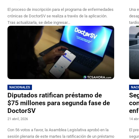
El proceso de inscripción para el programa de enfermedades
Una e
crónicas de DoctorSV se realiza a través de la aplicación.
desap
Tras actualizarla, se debe ingresar...
tardí
NACIONALES
NAC
Diputados ratifican préstamo de
Seg
$75 millones para segunda fase de
con
DoctorSV
enf
21 abril, 2026
14 abr
Con 56 votos a favor, la Asamblea Legislativa aprobó en la
El pr
sesión plenaria de este martes la ratificación de un préstamo
segun