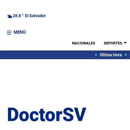
28.8
C
El Salvador
MENÚ
NACIONALES
DEPORTES
Última Hora
DoctorSV