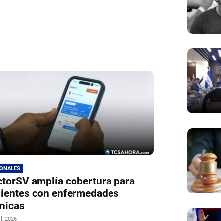
IONALES
torSV amplía cobertura para
ientes con enfermedades
nicas
il, 2026