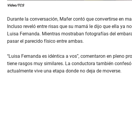
0
Video/TCS
s
e
c
Durante la conversación, Mafer contó que convertirse en 
o
n
Incluso reveló entre risas que su mamá le dijo que ella ya no
d
Luisa Fernanda. Mientras mostraban fotografías del embaraz
s
o
pasar el parecido físico entre ambas.
f
8
m
“Luisa Fernanda es idéntica a vos”, comentaron en pleno pr
i
n
tiene rasgos muy similares. La conductora también confesó 
u
actualmente vive una etapa donde no deja de moverse.
t
e
s
,
1
0
s
e
c
o
n
d
s