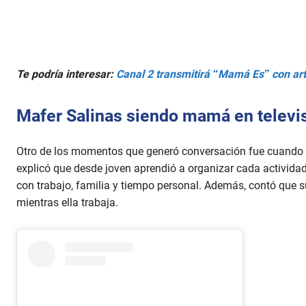
V
o
l
u
m
e
9
Te podría interesar:
Canal 2 transmitirá “Mamá Es” con art
0
%
Mafer Salinas siendo mamá en televi
Otro de los momentos que generó conversación fue cuando
explicó que desde joven aprendió a organizar cada actividad
con trabajo, familia y tiempo personal. Además, contó que
mientras ella trabaja.