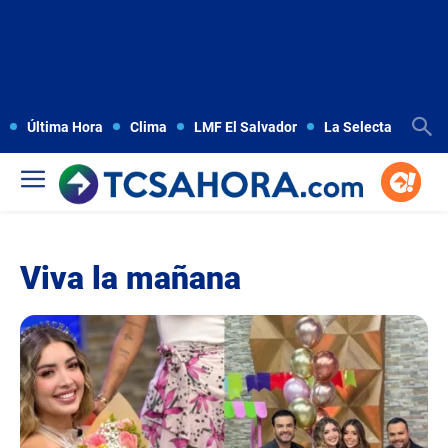
Última Hora
Clima
LMF El Salvador
La Selecta
Copa
Viva la mañana