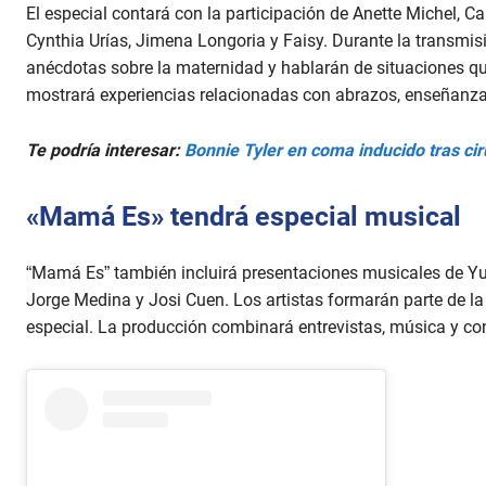
o
El especial contará con la participación de Anette Michel,
l
Cynthia Urías, Jimena Longoria y Faisy. Durante la transmis
u
m
anécdotas sobre la maternidad y hablarán de situaciones qu
e
mostrará experiencias relacionadas con abrazos, enseñanza
9
0
%
Te podría interesar:
Bonnie Tyler en coma inducido tras ci
«Mamá Es» tendrá especial musical
“Mamá Es” también incluirá presentaciones musicales de Yu
Jorge Medina y Josi Cuen. Los artistas formarán parte de l
especial. La producción combinará entrevistas, música y co