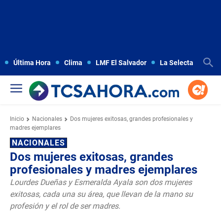
Última Hora
Clima
LMF El Salvador
La Selecta
Copa
Inicio
Nacionales
Dos mujeres exitosas, grandes profesionales y
madres ejemplares
NACIONALES
Dos mujeres exitosas, grandes
profesionales y madres ejemplares
Lourdes Dueñas y Esmeralda Ayala son dos mujeres
exitosas, cada una su área, que llevan de la mano su
profesión y el rol de ser madres.