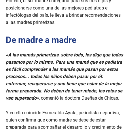
Por ello, el ser madre entregada para sus tres hijos y
t
e
posicionarse como una de las mejores pediatras e
s
infectólogas del país, le lleva a brindar recomendaciones
,
1
a las madres primerizas.
7
s
e
De madre a madre
c
o
n
d
«A las mamás primerizas, sobre todo, les digo que todas
s
pasamos por lo mismo. Para una mamá que es pediatra
es fácil comprender a las mamás que pasan por estos
procesos… todos los niños deben pasar por él:
enfermar, recuperarse y uno tiene que estar de la mejor
forma preparada. No deben de tener miedo, los retos se
van superando»
, comentó la doctora Dueñas de Chicas.
Y en ello coincide Esmeralda Ayala, periodista deportiva,
quien confirma que como madre se debe de estar
preparada para acompañar el desarrollo y crecimiento de