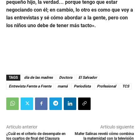
pequeño hijo, la verdad… porque tengo que estar
d
s
negociando con él; en cambio, lo otro es como que voy a
las entrevistas y sé cómo abordar a la gente, pero con
los niños uno debe de tener más tacto».
TAGS
día de las madres
Doctora
El Salvador
Entrevista Fernte a Frente
mamá
Periodista
Profesional
TCS
Artículo anterior
Artículo siguiente
¿Cuál es el criterio de desempate en
Mafer Salinas reveló cómo combina
los cuartos de final del Clausura
la maternidad con la televisión