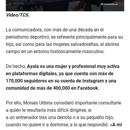
0
Video/TCS.
s
e
c
La comunicadora, con más de una década en el
o
n
periodismo deportivo, es referente principalmente para su
d
hijo; así como para las mujeres salvadoreñas, al abrirse
s
o
campo en un entorno históricamente masculino.
f
2
m
De hecho,
Ayala es una mujer y profesional muy activa
i
n
en plataformas digitales, ya que cuenta con más de
u
170,000 seguidores en su cuenta de Instagram y una
t
e
comunidad de más de 400,000 en Facebook.
s
,
1
Por ello, Moisés Urbina consideró importante consultarle
5
a quién le resultaría más difícil dirigirse, si
s
e
a un entrenador tras una derrota o a su pequeño hijo,
c
o
cuando no quiere ir a dormirse, a lo que respondió:
«A mi
n