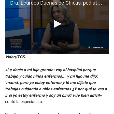
Dra. Lourdes Dueñas de Chicas, pediatra, infectóloga y vicepresidenta de la Asociación de Pediatría de El Salvador (ASOPEDES)
0
Video/TCS.
s
e
c
«Le decía a mi hijo grande: voy al hospital porque
o
n
trabajo y cuido niños enfermos… y mi hijo me dijo:
d
‘mamá, pero yo estoy enfermo y tú me dijiste que
s
o
trabajas cuidando a niños enfermos ¿Y por qué te vas a
f
ir si yo estoy enfermo y soy un niño? Fue bien difícil»
,
2
m
contó la especialista.
i
n
u