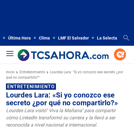
Última Hora
Clima
LMF El Salvador
La Selecta
Copa
Inicio
Entretenimiento
Lourdes Lara: "Si yo conozco ese secreto ¿por
qué no compartirlo?"
ENTRETENIMIENTO
Lourdes Lara: «Si yo conozco ese
secreto ¿por qué no compartirlo?»
Lourdes Lara visitó" Viva la Mañana" para compartir
cómo LinkedIn transformó su carrera y la llevó a ser
reconocida a nivel nacional e internacional.