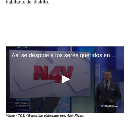
habitante del distrito.
Así se despide a los seres queridos en Panchimalco: "Donde nadie muere pobre"
0
Video / TCS. / Reportaje elaborado por: Alex Rivas.
s
e
c