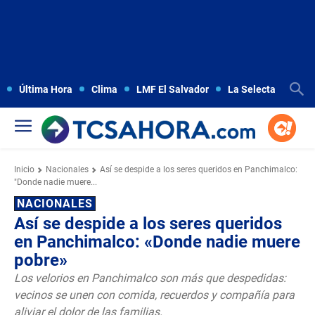
Última Hora
Clima
LMF El Salvador
La Selecta
Copa
Inicio
Nacionales
Así se despide a los seres queridos en Panchimalco:
"Donde nadie muere...
NACIONALES
Así se despide a los seres queridos
en Panchimalco: «Donde nadie muere
pobre»
Los velorios en Panchimalco son más que despedidas:
vecinos se unen con comida, recuerdos y compañía para
aliviar el dolor de las familias.