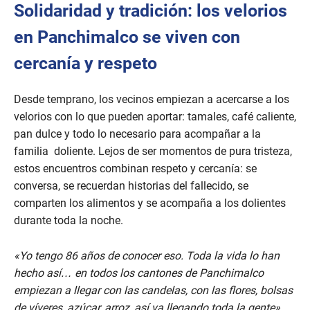
Solidaridad y tradición: los velorios
o
n
d
en Panchimalco se viven con
s
o
cercanía y respeto
f
2
m
i
Desde temprano, los vecinos empiezan a acercarse a los
n
velorios con lo que pueden aportar: tamales, café caliente,
u
t
pan dulce y todo lo necesario para acompañar a la
e
familia doliente. Lejos de ser momentos de pura tristeza,
s
,
estos encuentros combinan respeto y cercanía: se
4
9
conversa, se recuerdan historias del fallecido, se
s
comparten los alimentos y se acompaña a los dolientes
e
c
durante toda la noche.
o
n
d
«Yo tengo 86 años de conocer eso. Toda la vida lo han
s
hecho así… en todos los cantones de Panchimalco
empiezan a llegar con las candelas, con las flores, bolsas
de víveres, azúcar, arroz, así va llegando toda la gente»,