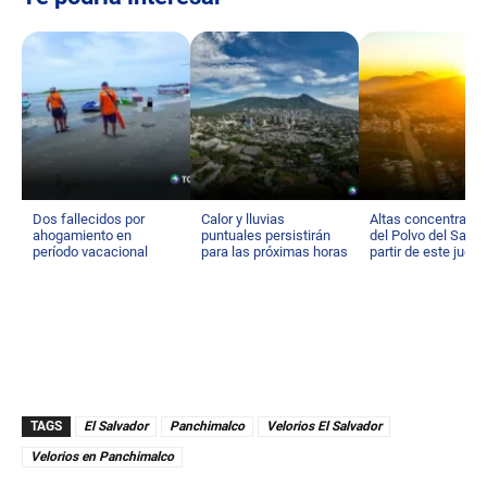
Dos fallecidos por
Calor y lluvias
Altas concentraci
ahogamiento en
puntuales persistirán
del Polvo del Sahar
período vacacional
para las próximas horas
partir de este juev
TAGS
El Salvador
Panchimalco
Velorios El Salvador
Velorios en Panchimalco