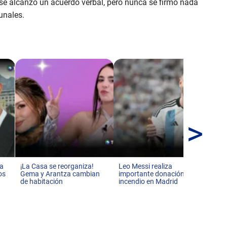
o se alcanzó un acuerdo verbal, pero nunca se firmó nada
bunales.
>
¡Vo
Si
nu
 a
¡La Casa se reorganiza!
Leo Messi realiza
os
Gema y Arantza cambian
importante donación tras
de habitación
incendio en Madrid