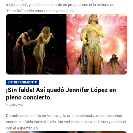
mujer araña", y el público no tardó en preguntarse si la historia de
“Bennifer” podría tener un nuevo capítulo.
ENTRETENIMIENTO
¡Sin falda! Así quedó Jennifer López en
pleno concierto
29 julio, 2025
Durante un concierto en Varsovia, la artista celebraba su cumpleaños
cuando su falda cayó al suelo. Sin embargo, eso no la detuvo y continuó
con el espectáculo.