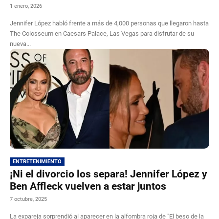
1 enero, 2026
Jennifer López habló frente a más de 4,000 personas que llegaron hasta
The Colosseum en Caesars Palace, Las Vegas para disfrutar de su
nueva...
ENTRETENIMIENTO
¡Ni el divorcio los separa! Jennifer López y
Ben Affleck vuelven a estar juntos
7 octubre, 2025
La expareja sorprendió al aparecer en la alfombra roja de "El beso de la