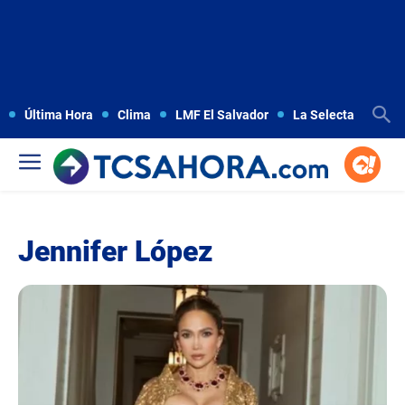
Última Hora
Clima
LMF El Salvador
La Selecta
Copa
Jennifer López