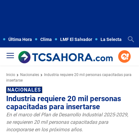
Última Hora
Clima
LMF El Salvador
La Selecta
Copa
Inicio
Nacionales
Industria requiere 20 mil personas capacitadas para
insertarse
NACIONALES
Industria requiere 20 mil personas
capacitadas para insertarse
En el marco del Plan de Desarrollo Industrial 2025-2029,
se requieren 20 mil personas capacitadas para
incorporarse en los próximos años.