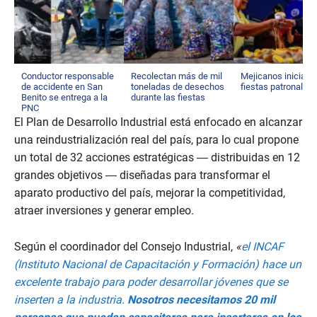
Conductor responsable
Recolectan más de mil
Mejicanos inicia s
de accidente en San
toneladas de desechos
fiestas patronales
Benito se entrega a la
durante las fiestas
PNC
El Plan de Desarrollo Industrial está enfocado en alcanzar
una reindustrialización real del país, para lo cual propone
un total de 32 acciones estratégicas — distribuidas en 12
grandes objetivos — diseñadas para transformar el
aparato productivo del país, mejorar la competitividad,
atraer inversiones y generar empleo.
Según el coordinador del Consejo Industrial,
«
el INCAF
(Instituto Nacional de Capacitación y Formación) hace un
excelente trabajo para poder desarrollar jóvenes que se
inserten a la industria.
Nosotros necesitamos 20 mil