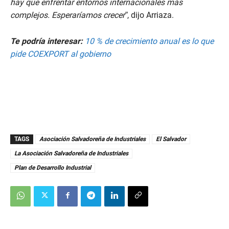
hay que enfrentar entornos internacionales más
t
e
complejos. Esperaríamos crecer”
, dijo Arriaza.
s
,
3
Te podría interesar:
10 % de crecimiento anual es lo que
9
pide COEXPORT al gobierno
s
e
c
o
n
d
s
TAGS
Asociación Salvadoreña de Industriales
El Salvador
La Asociación Salvadoreña de Industriales
Plan de Desarrollo Industrial