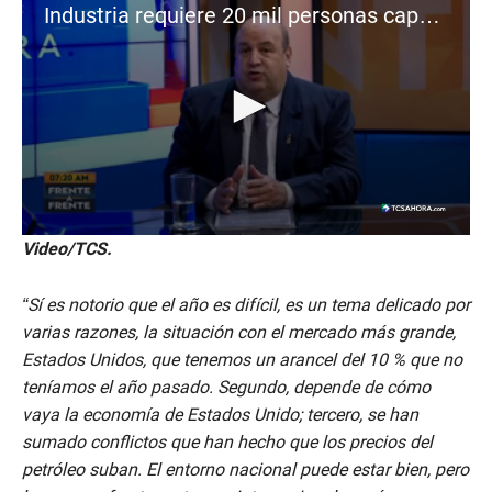
Industria requiere 20 mil personas capacitadas para insertarse
0
Video/TCS.
s
e
c
“Sí es notorio que el año es difícil, es un tema delicado por
o
n
varias razones, la situación con el mercado más grande,
d
Estados Unidos, que tenemos un arancel del 10 % que no
s
o
teníamos el año pasado. Segundo, depende de cómo
f
vaya la economía de Estados Unido; tercero, se han
5
m
sumado conflictos que han hecho que los precios del
i
petróleo suban. El entorno nacional puede estar bien, pero
n
u