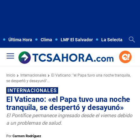
Última Hora
Clima
LMF El Salvador
La Selecta
Copa
Inicio
Internacionales
El Vaticano: "el Papa tuvo una noche tranquila,
se despertó y desayunó"...
INTERNACIONALES
El Vaticano: «el Papa tuvo una noche
tranquila, se despertó y desayunó»
El Pontífice permanece ingresado desde el viernes debido
a un problemas de salud.
Por
Carmen Rodríguez