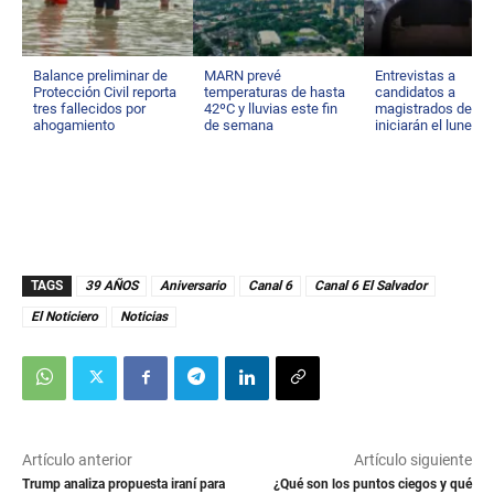
Balance preliminar de
MARN prevé
Entrevistas a
Protección Civil reporta
temperaturas de hasta
candidatos a
tres fallecidos por
42ºC y lluvias este fin
magistrados de C
ahogamiento
de semana
iniciarán el lunes
TAGS
39 AÑOS
Aniversario
Canal 6
Canal 6 El Salvador
El Noticiero
Noticias
Artículo anterior
Artículo siguiente
Trump analiza propuesta iraní para
¿Qué son los puntos ciegos y qué