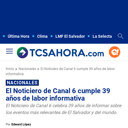
Última Hora
Clima
LMF El Salvador
La Selecta
Copa
Inicio
Nacionales
El Noticiero de Canal 6 cumple 39 años de labor
informativa
NACIONALES
El Noticiero de Canal 6 cumple 39
años de labor informativa
El Noticiero de Canal 6 celebra 39 años de informar sobre
los eventos más relevantes de El Salvador y del mundo.
Por
Edward López