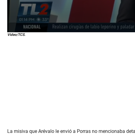
0
Video/TCS.
s
e
c
o
n
d
s
o
f
1
m
i
n
u
t
e
,
8
s
e
La misiva que Arévalo le envió a Porras no mencionaba detal