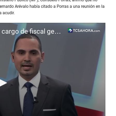
Bernardo Arévalo había citado a Porras a una reunión en la
a acudir.
Consuelo Porras no renunciará a su cargo de fiscal general