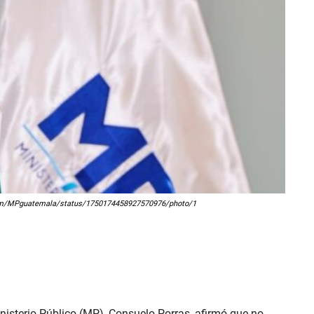
ter.com/MPguatemala/status/1750174458927570976/photo/1
Ministerio Público (MP), Consuelo Porras, afirmó que no