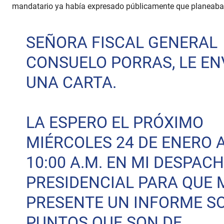
c
mandatario ya había expresado públicamente que planeaba
o
n
d
s
SEÑORA FISCAL GENERAL
V
o
l
CONSUELO PORRAS, LE EN
u
m
UNA CARTA.
e
9
0
%
LA ESPERO EL PRÓXIMO
MIÉRCOLES 24 DE ENERO 
10:00 A.M. EN MI DESPAC
PRESIDENCIAL PARA QUE 
PRESENTE UN INFORME SO
PUNTOS QUE SON DE