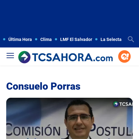
Última Hora
Clima
LMF El Salvador
La Selecta
Copa
Consuelo Porras