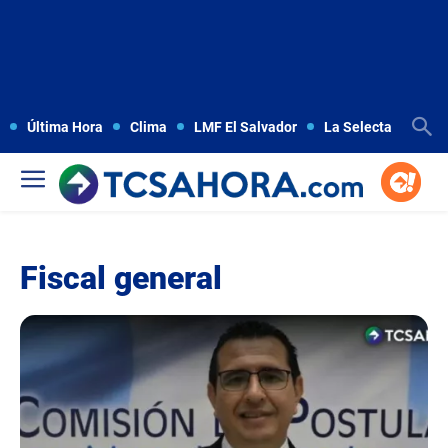
Última Hora
Clima
LMF El Salvador
La Selecta
Copa
Fiscal general