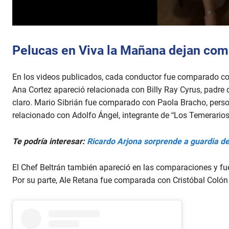
0
s
e
Pelucas en Viva la Mañana dejan co
c
o
n
En los videos publicados, cada conductor fue comparado con
d
s
Ana Cortez apareció relacionada con Billy Ray Cyrus, padre 
o
f
claro. Mario Sibrián fue comparado con Paola Bracho, perso
2
relacionado con Adolfo Ángel, integrante de “Los Temerarios
1
s
e
Te podría interesar:
Ricardo Arjona sorprende a guardia d
c
o
n
El Chef Beltrán también apareció en las comparaciones y fu
d
s
Por su parte, Ale Retana fue comparada con Cristóbal Colón 
V
o
l
u
m
e