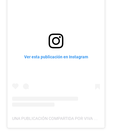
9
0
%
Ver esta publicación en Instagram
UNA PUBLICACIÓN COMPARTIDA POR VIVA LA MAÑANA (@VIVALMTCS)