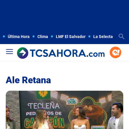
Última Hora
Clima
LMF El Salvador
La Selecta
Copa
Ale Retana