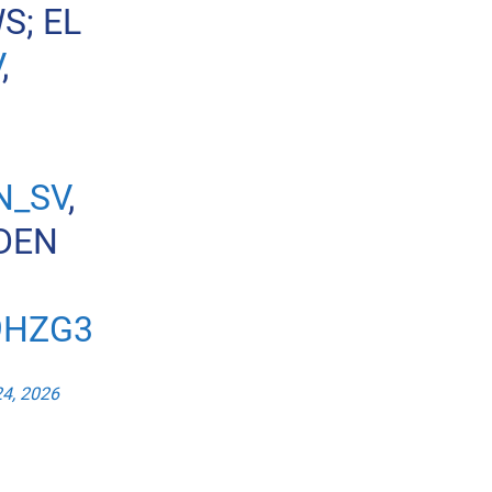
S; EL
V
,
N_SV
,
DEN
9HZG3
24, 2026