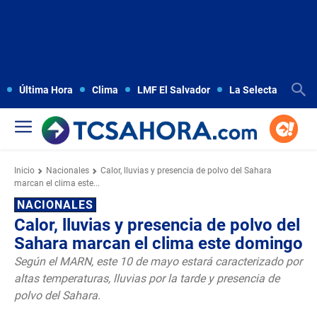
Última Hora
Clima
LMF El Salvador
La Selecta
Copa
Inicio
Nacionales
Calor, lluvias y presencia de polvo del Sahara
marcan el clima este...
NACIONALES
Calor, lluvias y presencia de polvo del
Sahara marcan el clima este domingo
Según el MARN, este 10 de mayo estará caracterizado por
altas temperaturas, lluvias por la tarde y presencia de
polvo del Sahara.