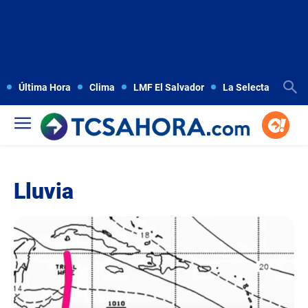
Última Hora
Clima
LMF El Salvador
La Selecta
Copa
Lluvia