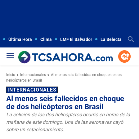
Última Hora
Clima
LMF El Salvador
La Selecta
Copa
Inicio
Internacionales
Al menos seis fallecidos en choque de dos
helicópteros en Brasil
INTERNACIONALES
Al menos seis fallecidos en choque
de dos helicópteros en Brasil
La colisión de los dos helicópteros ocurrió en horas de la
mañana de este domingo. Una de las aeronaves cayó
sobre un estacionamiento.