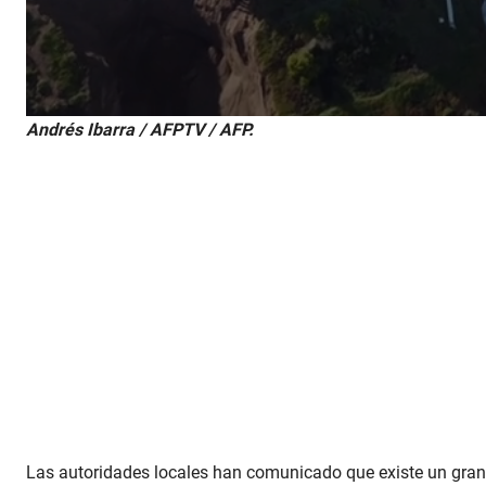
0
Andrés Ibarra / AFPTV / AFP.
s
e
c
o
n
d
s
o
f
1
m
i
n
u
t
e
,
7
s
e
Las autoridades locales han comunicado que existe un gran 