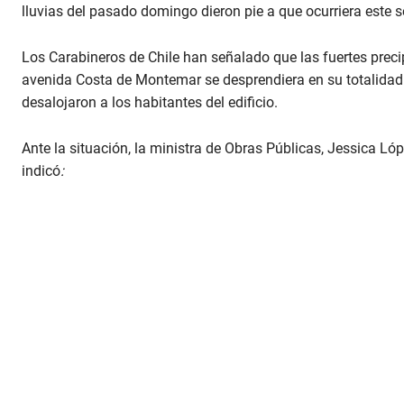
c
lluvias del pasado domingo dieron pie a que ocurriera este
o
n
d
Los Carabineros de Chile han señalado que las fuertes preci
s
V
avenida Costa de Montemar se desprendiera en su totalidad
o
l
desalojaron a los habitantes del edificio.
u
m
e
Ante la situación, la ministra de Obras Públicas, Jessica Ló
9
indicó
:
0
%