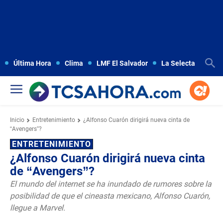
Última Hora
Clima
LMF El Salvador
La Selecta
Copa
Inicio
Entretenimiento
¿Alfonso Cuarón dirigirá nueva cinta de
“Avengers”?
ENTRETENIMIENTO
¿Alfonso Cuarón dirigirá nueva cinta
de “Avengers”?
El mundo del internet se ha inundado de rumores sobre la
posibilidad de que el cineasta mexicano, Alfonso Cuarón,
llegue a Marvel.