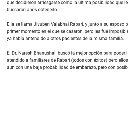
que decidieron arriesgarse como la última posibilidad que 
u
m
buscaron años obtenerlo.
e
9
0
Ella se llama Jivuben Valabhai Rabari, y junto a su esposo b
%
primer momento en el que se casaron, pero les fue imposibl
ya había antendido a otros pacientes de la misma familia.
El Dr. Naresh Bhanushali buscó la mejor opción para poder in
atendido a familiares de Rabari (todos con éxitos) pero ello
aun con una baja probabilidad de embarazo, pero con posibil