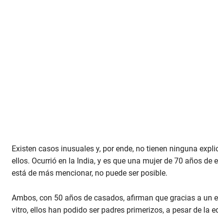
e
c
o
n
d
s
o
f
1
m
i
n
u
t
e
,
3
6
s
Existen casos inusuales y, por ende, no tienen ninguna explic
e
ellos. Ocurrió en la India, y es que una mujer de 70 años d
c
o
está de más mencionar, no puede ser posible.
n
d
s
Ambos, con 50 años de casados, afirman que gracias a un e
V
o
vitro, ellos han podido ser padres primerizos, a pesar de l
l