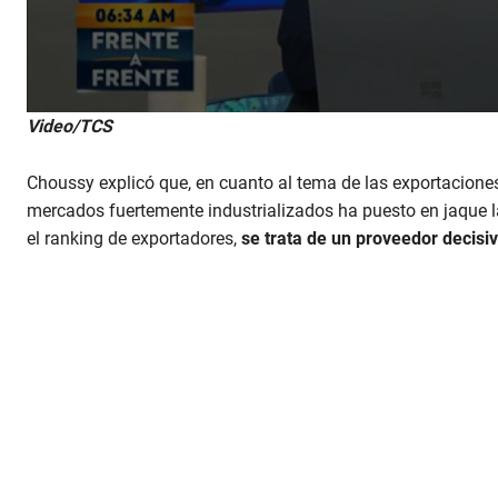
0
Video/TCS
s
e
c
Choussy explicó que, en cuanto al tema de las exportacione
o
n
mercados fuertemente industrializados ha puesto en jaque 
d
el ranking de exportadores,
se trata de un proveedor decisiv
s
o
f
3
m
i
n
u
t
e
s
,
5
6
s