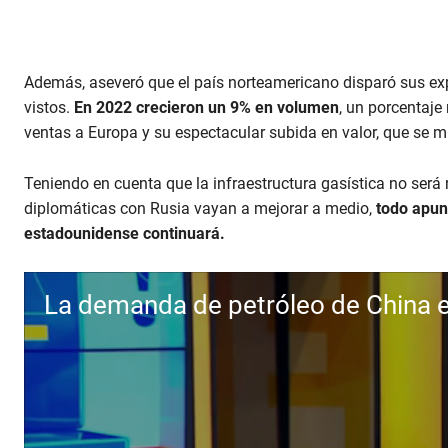
e
c
o
n
d
Además, aseveró que el país norteamericano disparó sus ex
s
V
vistos.
En 2022 crecieron un 9% en volumen
, un porcentaj
o
ventas a Europa y su espectacular subida en valor, que se mu
l
u
m
Teniendo en cuenta que la infraestructura gasística no será 
e
9
diplomáticas con Rusia vayan a mejorar a medio,
todo apun
0
estadounidense continuará.
%
La demanda de petróleo de China 