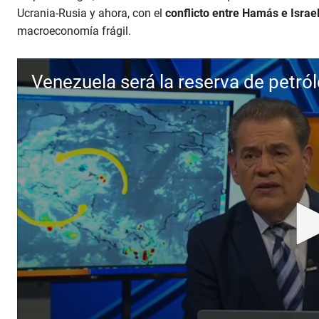
Ucrania-Rusia y ahora, con el
conflicto entre Hamás e Israel
macroeconomía frágil.