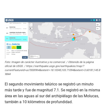
Foto: Imagen de carácter ilustrativo y no comercial. / Obtenido de la página
oficial de USGS. / https://earthquake.usgs.gov/earthquakes/map/?
currentFeatureId=us7000l9h4&extent=-18.10345,103.71094&extent=3.60181,145.8
9844
El segundo movimiento telúrico se registró un minuto
más tarde y fue de magnitud 7.1. Se registró en la misma
área en las aguas al sur del archipiélago de las Molucas,
también a 10 kilómetros de profundidad.