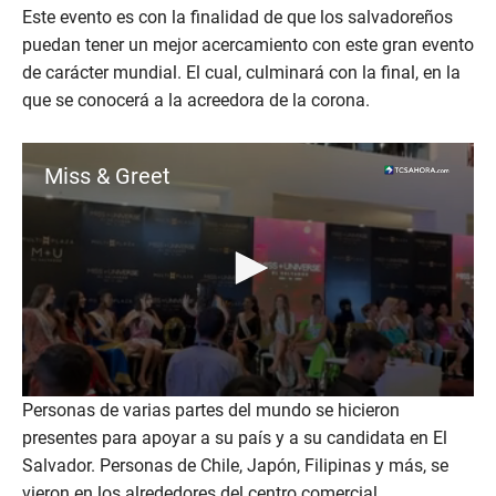
c
Este evento es con la finalidad de que los salvadoreños
o
n
puedan tener un mejor acercamiento con este gran evento
d
de carácter mundial. El cual, culminará con la final, en la
s
o
que se conocerá a la acreedora de la corona.
f
3
2
s
Miss & Greet
e
c
o
n
d
s
0
Personas de varias partes del mundo se hicieron
s
presentes para apoyar a su país y a su candidata en El
e
c
Salvador. Personas de Chile, Japón, Filipinas y más, se
o
n
vieron en los alrededores del centro comercial.