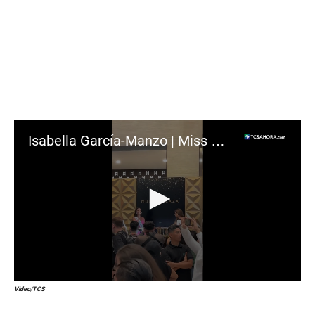
Isabella García-Manzo | Miss Universe
0
Video/TCS
s
e