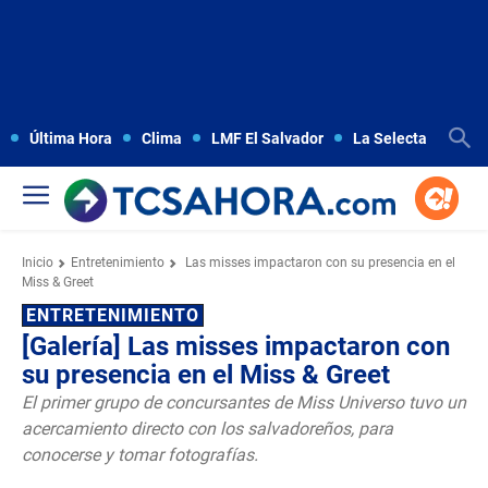
Última Hora
Clima
LMF El Salvador
La Selecta
Copa
Inicio
Entretenimiento
Las misses impactaron con su presencia en el
Miss & Greet
ENTRETENIMIENTO
[Galería] Las misses impactaron con
su presencia en el Miss & Greet
El primer grupo de concursantes de Miss Universo tuvo un
acercamiento directo con los salvadoreños, para
conocerse y tomar fotografías.