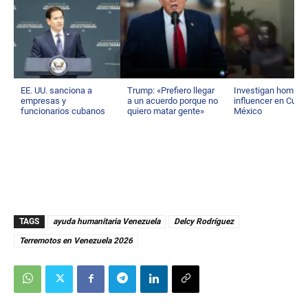
EE. UU. sanciona a
Trump: «Prefiero llegar
Investigan homicid
empresas y
a un acuerdo porque no
influencer en Culia
funcionarios cubanos
quiero matar gente»
México
TAGS
ayuda humanitaria Venezuela
Delcy Rodríguez
Terremotos en Venezuela 2026