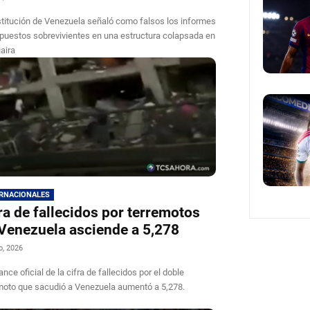
stitución de Venezuela señaló como falsos los informes
puestos sobrevivientes en una estructura colapsada en
aira
ERNACIONALES
ra de fallecidos por terremotos
Venezuela asciende a 5,278
io, 2026
ance oficial de la cifra de fallecidos por el doble
moto que sacudió a Venezuela aumentó a 5,278.