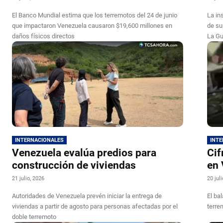
El Banco Mundial estima que los terremotos del 24 de junio
La in
que impactaron Venezuela causaron $19,600 millones en
de su
daños físicos directos
La Gu
INTERNACIONALES
INT
Venezuela evalúa predios para
Cif
construcción de viviendas
en 
21 julio, 2026
20 jul
Autoridades de Venezuela prevén iniciar la entrega de
El bal
viviendas a partir de agosto para personas afectadas por el
terre
doble terremoto