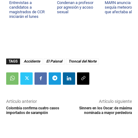
Entrevistas a
Condenan a profesor
MARN anuncia fin d
candidatos a
por agresión y acoso
sequía meteorológ
magistrados de CCR
sexual
que afectaba al pa
iniciarán el lunes
TAGS
Accidente
El Paisnal
Troncal del Norte
Artículo anterior
Artículo siguiente
Colombia confirma cuatro casos
Sinners en los Oscar: de máxima
importados de sarampión
nominada a mayor perdedora