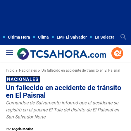
Última Hora
Clima
LMF El Salvador
La Selecta
Copa
Inicio
Nacionales
Un fallecido en accidente de tránsito en El Paisnal
NACIONALES
Un fallecido en accidente de tránsito
en El Paisnal
Comandos de Salvamento informó que el accidente se
registró en el puente El Tule del distrito de El Paisnal en
San Salvador Norte.
Por
Angela Medina