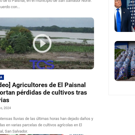
ito de El Paisnal, en el municipio de San Salvador Norte.
uerdo con...
MA
deo] Agricultores de El Paisnal
ortan pérdidas de cultivos tras
vias
io, 2024
ntensas lluvias de las últimas horas han dejado daños y
das en varias parcelas de cultivos agrícolas en El
al, San Salvador.