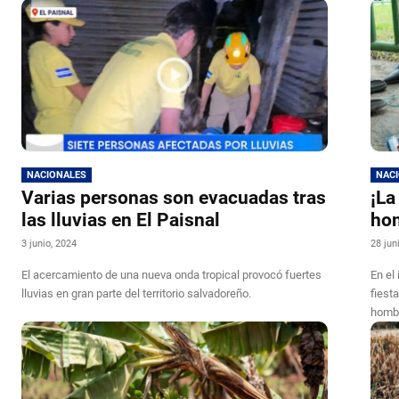
NACIONALES
NAC
Varias personas son evacuadas tras
¡La
las lluvias en El Paisnal
hom
3 junio, 2024
28 jun
El acercamiento de una nueva onda tropical provocó fuertes
En el
lluvias en gran parte del territorio salvadoreño.
fiest
hombr