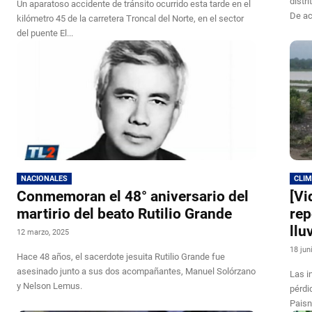
distr
Un aparatoso accidente de tránsito ocurrido esta tarde en el
De ac
kilómetro 45 de la carretera Troncal del Norte, en el sector
del puente El...
NACIONALES
CLI
Conmemoran el 48° aniversario del
[Vi
martirio del beato Rutilio Grande
rep
llu
12 marzo, 2025
18 jun
Hace 48 años, el sacerdote jesuita Rutilio Grande fue
asesinado junto a sus dos acompañantes, Manuel Solórzano
Las i
y Nelson Lemus.
pérdi
Paisn