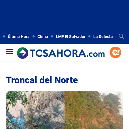
Última Hora
Clima
LMF El Salvador
La Selecta
Copa
Troncal del Norte