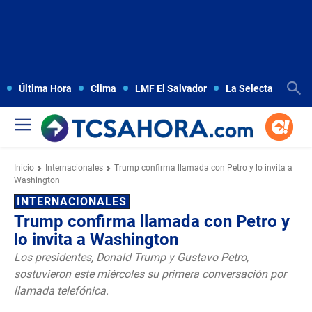
Última Hora
Clima
LMF El Salvador
La Selecta
Copa
Inicio
Internacionales
Trump confirma llamada con Petro y lo invita a
Washington
INTERNACIONALES
Trump confirma llamada con Petro y
lo invita a Washington
Los presidentes, Donald Trump y Gustavo Petro,
sostuvieron este miércoles su primera conversación por
llamada telefónica.