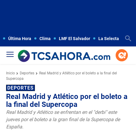
Última Hora
Clima
LMF El Salvador
La Selecta
Copa
Inicio
Deportes
Real Madrid y Atlético por el boleto a la final del
Supercopa
DEPORTES
Real Madrid y Atlético por el boleto a
la final del Supercopa
Real Madrid y Atlético se enfrentan en el "derbi" este
jueves por el boleto a la gran final de la Supercopa de
España.