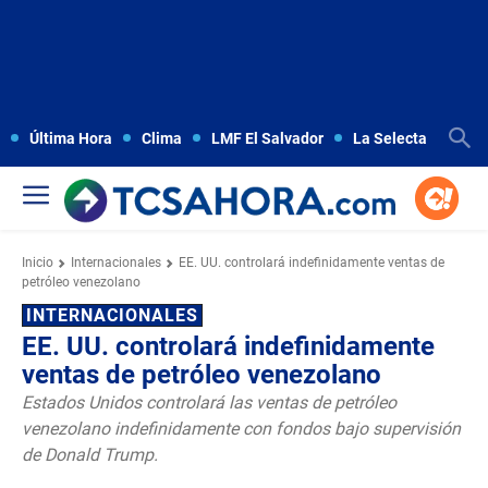
Última Hora
Clima
LMF El Salvador
La Selecta
Copa
Inicio
Internacionales
EE. UU. controlará indefinidamente ventas de
petróleo venezolano
INTERNACIONALES
EE. UU. controlará indefinidamente
ventas de petróleo venezolano
Estados Unidos controlará las ventas de petróleo
venezolano indefinidamente con fondos bajo supervisión
de Donald Trump.