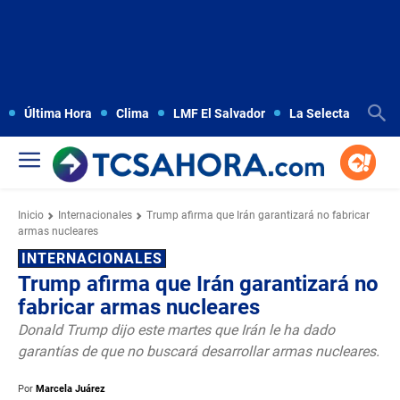
Última Hora
Clima
LMF El Salvador
La Selecta
Copa
Inicio
Internacionales
Trump afirma que Irán garantizará no fabricar
armas nucleares
INTERNACIONALES
Trump afirma que Irán garantizará no
fabricar armas nucleares
Donald Trump dijo este martes que Irán le ha dado
garantías de que no buscará desarrollar armas nucleares.
Por
Marcela Juárez