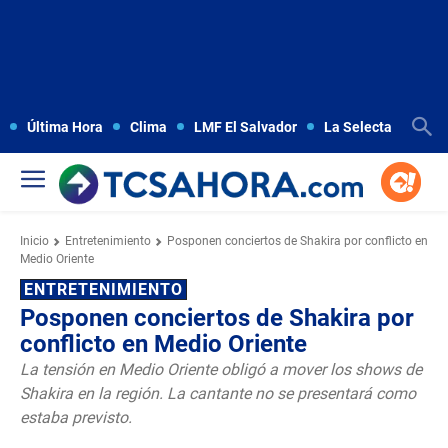
Última Hora
Clima
LMF El Salvador
La Selecta
Copa
Inicio
Entretenimiento
Posponen conciertos de Shakira por conflicto en
Medio Oriente
ENTRETENIMIENTO
Posponen conciertos de Shakira por
conflicto en Medio Oriente
La tensión en Medio Oriente obligó a mover los shows de
Shakira en la región. La cantante no se presentará como
estaba previsto.